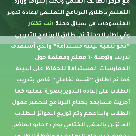
مع مركز الطائف العلمي وتحت إشراف وزارة
التعليم بإطلاق البرنامج التعليمي لإعادة تدوير
المنسوجات في سياق حملة
انت تختار
وفي إطار الحملة تم إطلاق البرنامج التدريبي
“نحو تنمية بيئية مستدامة” والذي أستهدف
تدريب وتوعية ٦٠ معلم ومعلمة حول
الممارسات المستدامة للحفاظ على البيئة
كما تم إطلاق “قسم تفاعلي” خاص بتدريب
الطلاب على إعادة التدوير بصورة عملية كما
أجريت مسابقة بختام البرنامج لتحفيز عقول
الطلاب وابداعهم وتم توزيع الجوائز للطلاب
الفائزين بالحفل الختامي يوم ٣٠ مايو الماضي